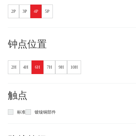
2P
3P
4P
5P
钟点位置
2H
4H
6H
7H
9H
10H
触点
标准
镀镍铜部件