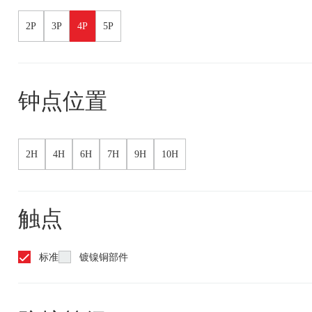
2P
3P
4P
5P
钟点位置
2H
4H
6H
7H
9H
10H
触点
标准
镀镍铜部件