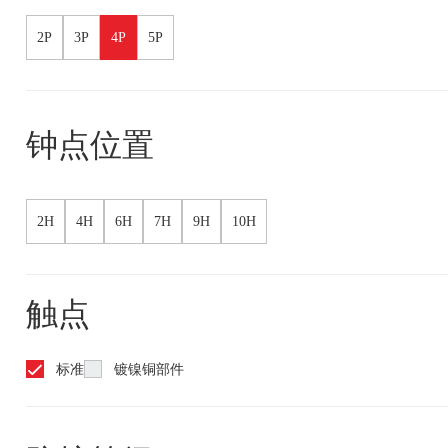
2P
3P
4P
5P
钟点位置
2H
4H
6H
7H
9H
10H
触点
标准
镀镍铜部件