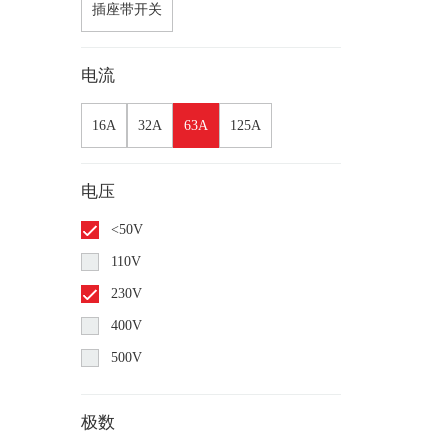
插座带开关
电流
16A
32A
63A
125A
电压
<50V
110V
230V
400V
500V
极数