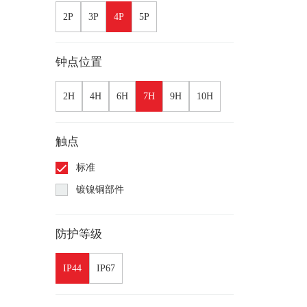
2P
3P
4P
5P
钟点位置
2H
4H
6H
7H
9H
10H
触点
标准
镀镍铜部件
防护等级
IP44
IP67