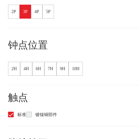
2P
3P
4P
5P
钟点位置
2H
4H
6H
7H
9H
10H
触点
标准
镀镍铜部件