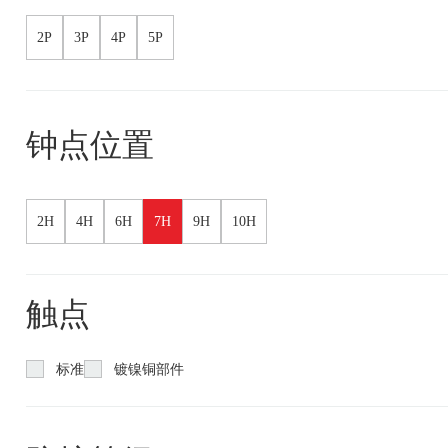
2P
3P
4P
5P
钟点位置
2H
4H
6H
7H
9H
10H
触点
标准
镀镍铜部件