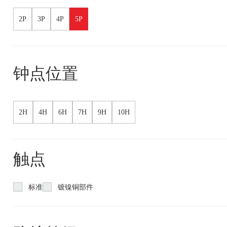
2P
3P
4P
5P
钟点位置
2H
4H
6H
7H
9H
10H
触点
标准
镀镍铜部件