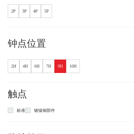
2P
3P
4P
5P
钟点位置
2H
4H
6H
7H
9H
10H
触点
标准
镀镍铜部件