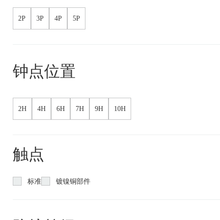
2P
3P
4P
5P
钟点位置
2H
4H
6H
7H
9H
10H
触点
标准
镀镍铜部件